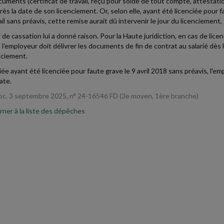
uments (certificat de travail, reçu pour solde de tout compte, attestatio
rès la date de son licenciement. Or, selon elle, ayant été licenciée pour
il sans préavis, cette remise aurait dû intervenir le jour du licenciement, 
 de cassation lui a donné raison. Pour la Haute juridiction, en cas de licen
, l'employeur doit délivrer les documents de fin de contrat au salarié dès 
nciement.
riée ayant été licenciée pour faute grave le 9 avril 2018 sans préavis, l'
ate.
oc. 3 septembre 2025, n° 24-16546 FD (3e moyen, 1ère branche)
ner à la liste des dépêches