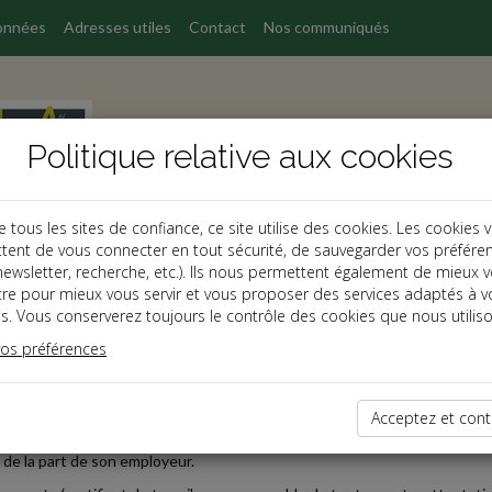
onnées
Adresses utiles
Contact
Nos communiqués
Politique relative aux cookies
ous les sites de confiance, ce site utilise des cookies. Les cookies 
tent de vous connecter en tout sécurité, de sauvegarder vos préfére
, newsletter, recherche, etc.). Ils nous permettent également de mieux 
s
tre pour mieux vous servir et vous proposer des services adaptés à v
s. Vous conserverez toujours le contrôle des cookies que nous utiliso
vos préférences
2025-09-29
ENTS DE FIN DE CONTRAT ET LICENCIEMENT POUR FAU
Acceptez et cont
ée pour faute grave, une salariée réclamait le paiement de dommages et 
 de la part de son employeur.