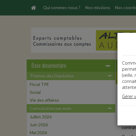
Qui sommes-nous ?
Nos missions
Nos coord
Comme t
Base documentaire
permet
(veille
Thémes des Dépêches
Dépêche
connai
Fiscal TPE
attente
Social
Social
Gérer 
Date: 
Vie des affaires
DOCUM
Consultation par mois
Juillet 2026
Licenci
Juin 2026
contrat
Mai 2026