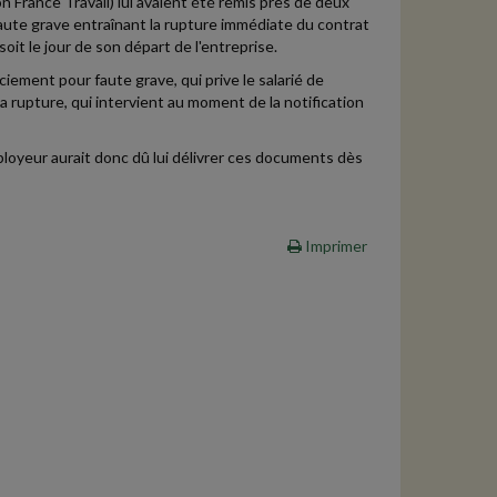
n France Travail) lui avaient été remis près de deux
 faute grave entraînant la rupture immédiate du contrat
soit le jour de son départ de l'entreprise.
ciement pour faute grave, qui prive le salarié de
la rupture, qui intervient au moment de la notification
employeur aurait donc dû lui délivrer ces documents dès
Imprimer