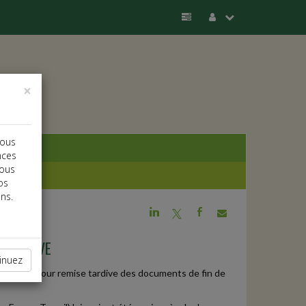
×
vous
nces
vous
os
ns.
j
a
b
TE GRAVE
inuez
intérêts pour remise tardive des documents de fin de