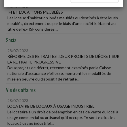
28/07/2023
IFI ET LOCATIONS MEUBLÉES
Les locaux d'habitation loués meublés ou destinés à être loués
meublés, directement ou par le biais d'une société, étaient au
titre de l'ex-ISF considérés,...
Social
28/07/2023
RÉFORME DES RETRAITES : DEUX PROJETS DE DÉCRET SUR
LA RETRAITE PROGRESSIVE
Deux projets de décret, récemment examinés par la Caisse
nationale d'assurance vieillesse, montrent les modalités de
mise en oeuvre du dispositif de retraite...
Vie des affaires
28/07/2023
LOCATAIRE DE LOCAUX À USAGE INDUSTRIEL
Le locataire a un droit de préemption en cas de vente du local à
usage commercial ou artisanal qu'il occupe. En sont exclus les
locaux à usage industriel....