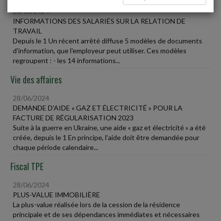
28/06/2024
INFORMATIONS DES SALARIÉS SUR LA RELATION DE
TRAVAIL
Depuis le 1 Un récent arrêté diffuse 5 modèles de documents
d'information, que l'employeur peut utiliser. Ces modèles
regroupent : - les 14 informations...
Vie des affaires
28/06/2024
DEMANDE D'AIDE « GAZ ET ÉLECTRICITÉ » POUR LA
FACTURE DE RÉGULARISATION 2023
Suite à la guerre en Ukraine, une aide « gaz et électricité » a été
créée, depuis le 1 En principe, l'aide doit être demandée pour
chaque période calendaire...
Fiscal TPE
28/06/2024
PLUS-VALUE IMMOBILIÈRE
La plus-value réalisée lors de la cession de la résidence
principale et de ses dépendances immédiates et nécessaires