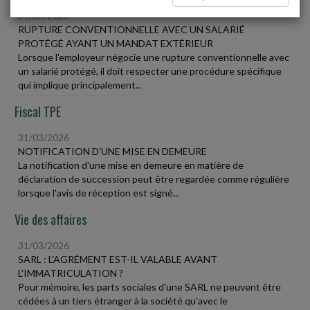
31/03/2026
RUPTURE CONVENTIONNELLE AVEC UN SALARIÉ
PROTÉGÉ AYANT UN MANDAT EXTÉRIEUR
Lorsque l'employeur négocie une rupture conventionnelle avec
un salarié protégé, il doit respecter une procédure spécifique
qui implique principalement...
Fiscal TPE
31/03/2026
NOTIFICATION D'UNE MISE EN DEMEURE
La notification d'une mise en demeure en matière de
déclaration de succession peut être regardée comme régulière
lorsque l'avis de réception est signé...
Vie des affaires
31/03/2026
SARL : L'AGRÉMENT EST-IL VALABLE AVANT
L'IMMATRICULATION ?
Pour mémoire, les parts sociales d'une SARL ne peuvent être
cédées à un tiers étranger à la société qu'avec le