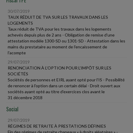
30/07/2019
TAUX RÉDUIT DE TVA SUR LES TRAVAUX DANS LES
LOGEMENTS
Taux réduit de TVA pour les travaux dans les logements
achevés depuis plus de 2 ans - Obligation de remise d'une
attestation modèle 1300-SD ou 1301-SD - Attestation dans les
mains du prestataire au moment de l'encaissement de
l'acompte
29/07/2019
RENONCIATION À L'OPTION POUR L'IMPÔT SUR LES
SOCIÉTÉS
Sociétés de personnes et EIRL ayant opté pour l'IS - Possibilité
de renoncer à l'option dans un certain délai - Droit ouvert aux
sociétés ayant opté au titre d'exercices clos avant le
31 décembre 2018
Social
29/07/2019
RÉGIMES DE RETRAITE À PRESTATIONS DÉFINIES
Fin des régimes de retraite chapeaux « à droits aléatoires » -