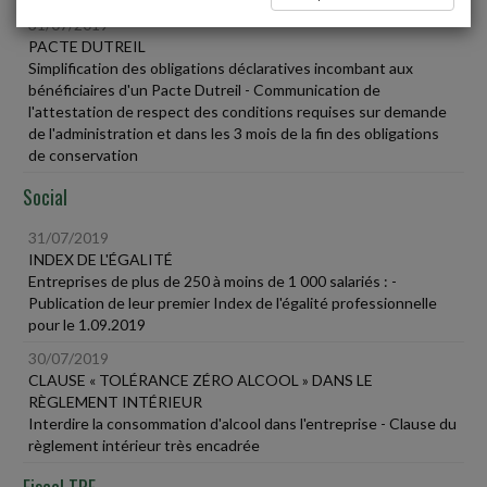
31/07/2019
PACTE DUTREIL
Simplification des obligations déclaratives incombant aux
bénéficiaires d'un Pacte Dutreil - Communication de
l'attestation de respect des conditions requises sur demande
de l'administration et dans les 3 mois de la fin des obligations
de conservation
Social
31/07/2019
INDEX DE L'ÉGALITÉ
Entreprises de plus de 250 à moins de 1 000 salariés : -
Publication de leur premier Index de l'égalité professionnelle
pour le 1.09.2019
30/07/2019
CLAUSE « TOLÉRANCE ZÉRO ALCOOL » DANS LE
RÈGLEMENT INTÉRIEUR
Interdire la consommation d'alcool dans l'entreprise - Clause du
règlement intérieur très encadrée
Fiscal TPE