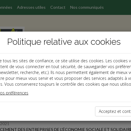
onnées
Adresses utiles
Contact
Nos communiqués
Politique relative aux cookies
ous les sites de confiance, ce site utilise des cookies. Les cookies 
tent de vous connecter en tout sécurité, de sauvegarder vos préfére
, newsletter, recherche, etc.). Ils nous permettent également de mieux 
s
tre pour mieux vous servir et vous proposer des services adaptés à v
s. Vous conserverez toujours le contrôle des cookies que nous utiliso
 des dernières dépêches
vos préférences
Acceptez et cont
 affaires
/2021
CEMENT DES ENTREPRISES DE L'ÉCONOMIE SOCIALE ET SOLIDAIR