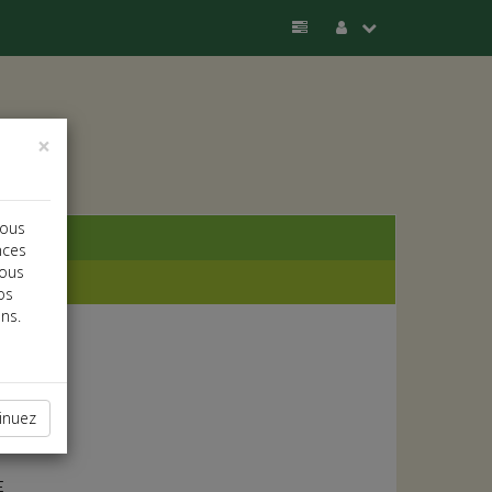
×
vous
nces
vous
os
ns.
inuez
E