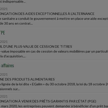
t indispensable...
/2021
NGATION DES AIDES EXCEPTIONNELLES À L'ALTERNANCE
se sanitaire a conduit le gouvernement à mettre en place une aide except
de 30 ans en contrat...
TPE
/2021
L D'UNE PLUS-VALUE DE CESSION DE TITRES
-value imposable en cas de cession de valeurs mobilières par un particuli
ix d'acquisition....
 affaires
/2021
NE DES PRODUITS ALIMENTAIRES
 lignée de la loi dite « EGalim » du 30 octobre 2018, la loi du 18 octobre 2
ionnels sur...
/2021
NGATION À VENIR DES PRÊTS GARANTIS PAR L'ÉTAT (PGE)
 mars 2020, les entreprises peuvent demander à bénéficier d'un prêt banc