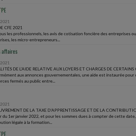
TPE
/2021
DE CFE 2021
ous les professionnels, les avis de cotisation foncière des entreprises 
rises, les micro-entrepreneurs...
 affaires
/2021
ITÉS DE L'AIDE RELATIVE AUX LOYERS ET CHARGES DE CERTAIN
mément aux annonces gouvernementales, une aide est instaurée pour c
ces fermés au public entre...
/2021
VREMENT DE LA TAXE D'APPRENTISSAGE ET DE LA CONTRIBUT
ir du 1er janvier 2022, et pour les sommes dues à compter de cette date,
ution légale à la formation...
TPE