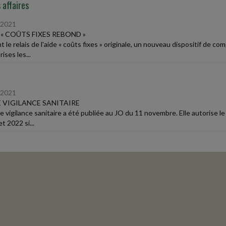
 affaires
/2021
E « COÛTS FIXES REBOND »
 le relais de l'aide « coûts fixes » originale, un nouveau dispositif de c
ises les...
/2021
E VIGILANCE SANITAIRE
 de vigilance sanitaire a été publiée au JO du 11 novembre. Elle autorise 
et 2022 si...