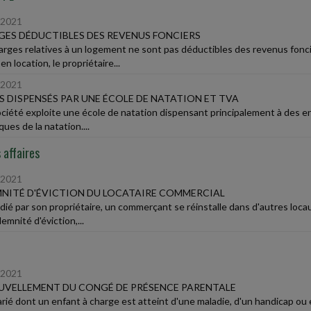
/2021
ES DÉDUCTIBLES DES REVENUS FONCIERS
arges relatives à un logement ne sont pas déductibles des revenus foncie
n location, le propriétaire...
/2021
 DISPENSÉS PAR UNE ÉCOLE DE NATATION ET TVA
ciété exploite une école de natation dispensant principalement à des e
ues de la natation....
 affaires
/2021
NITÉ D'ÉVICTION DU LOCATAIRE COMMERCIAL
ié par son propriétaire, un commerçant se réinstalle dans d'autres locau
demnité d'éviction,...
/2021
VELLEMENT DU CONGÉ DE PRÉSENCE PARENTALE
arié dont un enfant à charge est atteint d'une maladie, d'un handicap ou e