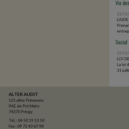
Vie des
22/11
L'AID
Prenant
entrepr
Social
22/11
LOI D
La loi
31 juill
ALTER AUDIT
125 allée Primavera
PAE de Pré Mairy
74370 Pringy
Tél. : 04 50 19 13 50
Fax : 09 72 43 67 98