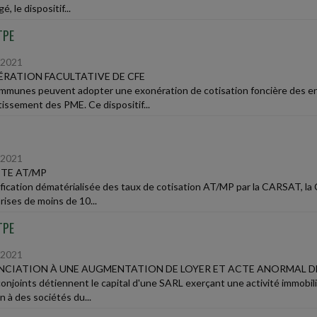
é, le dispositif...
TPE
/2021
RATION FACULTATIVE DE CFE
mmunes peuvent adopter une exonération de cotisation foncière des ent
tissement des PME. Ce dispositif...
/2021
TE AT/MP
ification dématérialisée des taux de cotisation AT/MP par la CARSAT, la
rises de moins de 10...
TPE
/2021
CIATION À UNE AUGMENTATION DE LOYER ET ACTE ANORMAL D
onjoints détiennent le capital d'une SARL exerçant une activité immobil
n à des sociétés du...