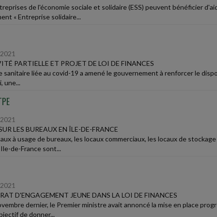
treprises de l'économie sociale et solidaire (ESS) peuvent bénéficier d'a
ent « Entreprise solidaire...
/2021
ITÉ PARTIELLE ET PROJET DE LOI DE FINANCES
e sanitaire liée au covid-19 a amené le gouvernement à renforcer le dispos
, une...
TPE
/2021
SUR LES BUREAUX EN ÎLE-DE-FRANCE
caux à usage de bureaux, les locaux commerciaux, les locaux de stockage
Ile-de-France sont...
/2021
AT D'ENGAGEMENT JEUNE DANS LA LOI DE FINANCES
ovembre dernier, le Premier ministre avait annoncé la mise en place prog
jectif de donner...