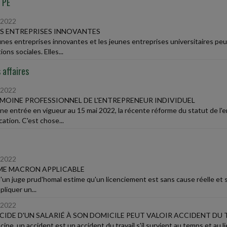
TPE
/2022
S ENTREPRISES INNOVANTES
unes entreprises innovantes et les jeunes entreprises universitaires pe
ions sociales. Elles...
 affaires
/2022
MOINE PROFESSIONNEL DE L'ENTREPRENEUR INDIVIDUEL
ne entrée en vigueur au 15 mai 2022, la récente réforme du statut de l'
cation. C'est chose...
/2022
ME MACRON APPLICABLE
'un juge prud'homal estime qu'un licenciement est sans cause réelle et sér
pliquer un...
/2022
ICIDE D'UN SALARIÉ À SON DOMICILE PEUT VALOIR ACCIDENT DU 
cipe, un accident est un accident du travail s'il survient au temps et au lie