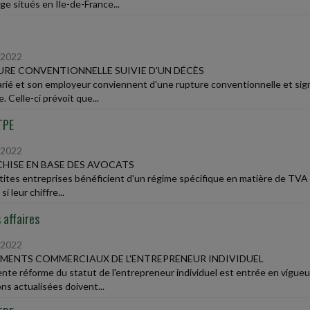
ge situés en Ile-de-France...
/2022
RE CONVENTIONNELLE SUIVIE D'UN DÉCÈS
arié et son employeur conviennent d'une rupture conventionnelle et si
. Celle-ci prévoit que...
TPE
/2022
HISE EN BASE DES AVOCATS
tites entreprises bénéficient d'un régime spécifique en matière de TVA 
si leur chiffre...
 affaires
/2022
ENTS COMMERCIAUX DE L'ENTREPRENEUR INDIVIDUEL
ente réforme du statut de l'entrepreneur individuel est entrée en vigueu
ns actualisées doivent...