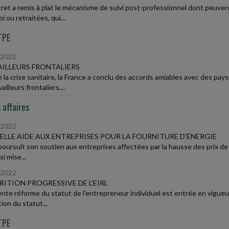
ret a remis à plat le mécanisme de suivi post-professionnel dont peuven
i ou retraitées, qui...
TPE
/2022
ILLEURS FRONTALIERS
e la crise sanitaire, la France a conclu des accords amiables avec des 
ailleurs frontaliers....
 affaires
/2022
LLE AIDE AUX ENTREPRISES POUR LA FOURNITURE D'ÉNERGIE
poursuit son soutien aux entreprises affectées par la hausse des prix de 
si mise...
/2022
RITION PROGRESSIVE DE L'EIRL
ente réforme du statut de l'entrepreneur individuel est entrée en vigueur
ion du statut...
TPE