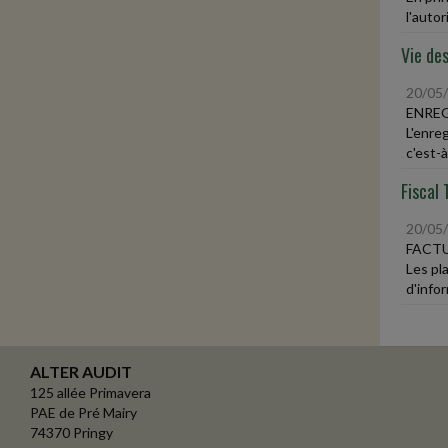
l'autori
Vie des
20/05
ENRE
L'enre
c'est-à-
Fiscal 
20/05
FACTU
Les pl
d'infor
ALTER AUDIT
125 allée Primavera
PAE de Pré Mairy
74370 Pringy