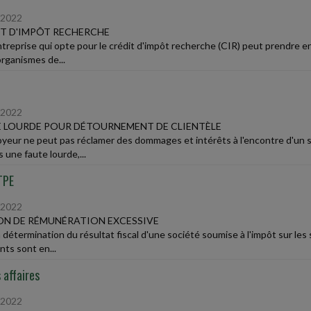
/2022
T D'IMPÔT RECHERCHE
treprise qui opte pour le crédit d'impôt recherche (CIR) peut prendre e
organismes de...
/2022
 LOURDE POUR DÉTOURNEMENT DE CLIENTÈLE
oyeur ne peut pas réclamer des dommages et intérêts à l'encontre d'un sala
 une faute lourde,...
TPE
/2022
N DE RÉMUNÉRATION EXCESSIVE
a détermination du résultat fiscal d'une société soumise à l'impôt sur les
nts sont en...
 affaires
/2022