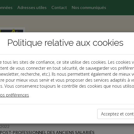
onnées
Adresses utiles
Contact
Nos communiqués
Politique relative aux cookies
ous les sites de confiance, ce site utilise des cookies. Les cookies 
tent de vous connecter en tout sécurité, de sauvegarder vos préfére
, newsletter, recherche, etc.). Ils nous permettent également de mieux 
s
tre pour mieux vous servir et vous proposer des services adaptés à v
s. Vous conserverez toujours le contrôle des cookies que nous utiliso
 des dernières dépêches
vos préférences
Acceptez et cont
/2022
 POST-PROFESSIONNEL DES ANCIENS SALARIÉS