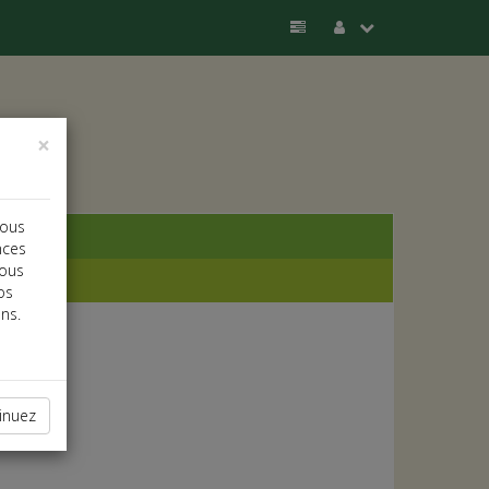
×
vous
nces
vous
os
ns.
inuez