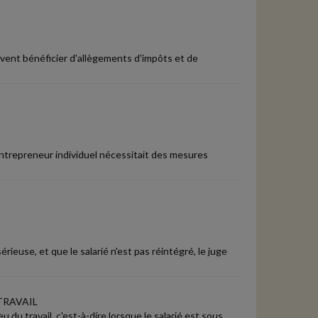
uvent bénéficier d'allègements d'impôts et de
entrepreneur individuel nécessitait des mesures
ieuse, et que le salarié n'est pas réintégré, le juge
TRAVAIL
u du travail, c'est-à-dire lorsque le salarié est sous