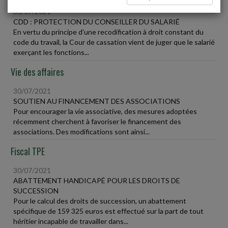
30/07/2021
CDD : PROTECTION DU CONSEILLER DU SALARIÉ
En vertu du principe d'une recodification à droit constant du
code du travail, la Cour de cassation vient de juger que le salarié
exerçant les fonctions...
Vie des affaires
30/07/2021
SOUTIEN AU FINANCEMENT DES ASSOCIATIONS
Pour encourager la vie associative, des mesures adoptées
récemment cherchent à favoriser le financement des
associations. Des modifications sont ainsi...
Fiscal TPE
30/07/2021
ABATTEMENT HANDICAPÉ POUR LES DROITS DE
SUCCESSION
Pour le calcul des droits de succession, un abattement
spécifique de 159 325 euros est effectué sur la part de tout
héritier incapable de travailler dans...