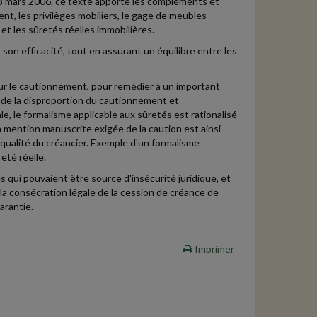
23 mars 2006, ce texte apporte les compléments et
, les privilèges mobiliers, le gage de meubles
et les sûretés réelles immobilières.
r son efficacité, tout en assurant un équilibre entre les
 sur le cautionnement, pour remédier à un important
 de la disproportion du cautionnement et
e, le formalisme applicable aux sûretés est rationalisé
La mention manuscrite exigée de la caution est ainsi
qualité du créancier. Exemple d'un formalisme
eté réelle.
les qui pouvaient être source d'insécurité juridique, et
 la consécration légale de la cession de créance de
arantie.
Imprimer