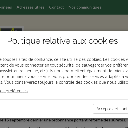
onnées
Adresses utiles
Contact
Nos communiqués
Politique relative aux cookies
ous les sites de confiance, ce site utilise des cookies. Les cookies 
tent de vous connecter en tout sécurité, de sauvegarder vos préfére
, newsletter, recherche, etc.). Ils nous permettent également de mieux 
s
tre pour mieux vous servir et vous proposer des services adaptés à v
s. Vous conserverez toujours le contrôle des cookies que nous utiliso
 affaires
vos préférences
2021-09-29
RME DU DROIT DES SÛRETÉS
Acceptez et cont
e de travaux associant ministère de la Justice, universitaires, profess
le 15 septembre dernier une ordonnance portant réforme des sûretés.