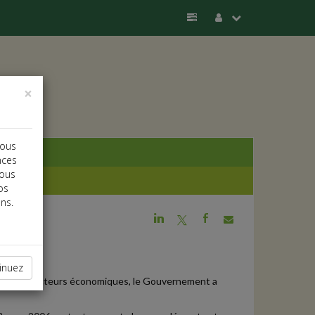
×
vous
nces
vous
os
ns.
j
a
b
inuez
ionnels et acteurs économiques, le Gouvernement a