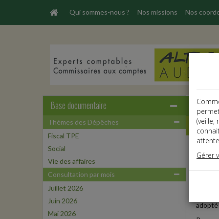
Qui sommes-nous ?
Nos missions
Nos coord
Comme t
Base documentaire
permet
(veille
Thémes des Dépêches
Dépêche
connai
Fiscal TPE
attente
Social
Vie des
Gérer 
Date: 
Vie des affaires
RÉFO
Consultation par mois
Juillet 2026
Au term
Juin 2026
adopté 
Mai 2026