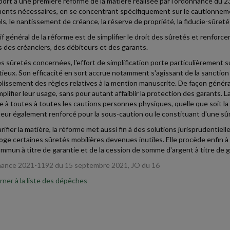
port à une première réforme de la matière réalisée par l'ordonnance du 
ents nécessaires, en se concentrant spécifiquement sur le cautionnement
ls, le nantissement de créance, la réserve de propriété, la fiducie-sûreté 
if général de la réforme est de simplifier le droit des sûretés et renforce
s des créanciers, des débiteurs et des garants.
es sûretés concernées, l'effort de simplification porte particulièrement
ieux. Son efficacité en sort accrue notamment s'agissant de la sanction
plissement des règles relatives à la mention manuscrite. De façon général
mplifier leur usage, sans pour autant affaiblir la protection des garants. 
 à toutes à toutes les cautions personnes physiques, quelle que soit la 
eur également renforcé pour la sous-caution ou le constituant d'une sûr
rifier la matière, la réforme met aussi fin à des solutions jurisprudentiel
roge certaines sûretés mobilières devenues inutiles. Elle procède enfin à
ommun à titre de garantie et de la cession de somme d'argent à titre de g
ance 2021-1192 du 15 septembre 2021, JO du 16
ner à la liste des dépêches