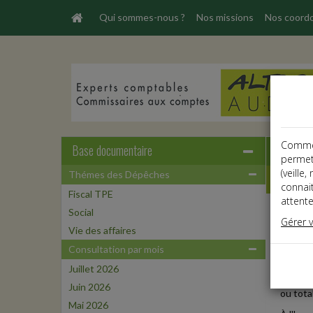
Qui sommes-nous ?
Nos missions
Nos coord
Comme t
Base documentaire
permet
(veille
Thémes des Dépêches
Dépêche
connai
Fiscal TPE
attente
Social
Vie des
Gérer 
Date: 
Vie des affaires
ABAI
Consultation par mois
Juillet 2026
Le disp
Juin 2026
ou total
Mai 2026