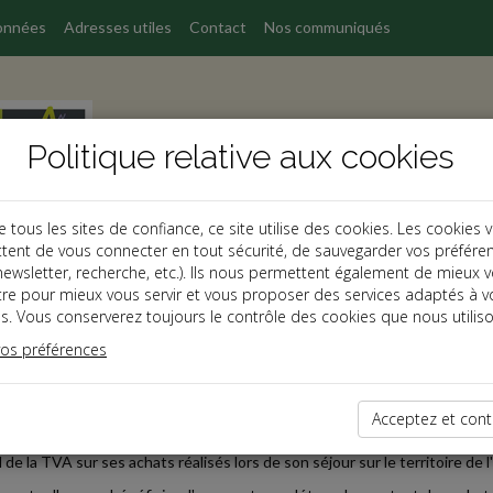
onnées
Adresses utiles
Contact
Nos communiqués
Politique relative aux cookies
ous les sites de confiance, ce site utilise des cookies. Les cookies 
tent de vous connecter en tout sécurité, de sauvegarder vos préfére
, newsletter, recherche, etc.). Ils nous permettent également de mieux 
s
tre pour mieux vous servir et vous proposer des services adaptés à v
s. Vous conserverez toujours le contrôle des cookies que nous utiliso
 affaires
vos préférences
2020-09-30
SSEMENT DU SEUIL DES ACHATS EN DÉTAXE
Acceptez et cont
ositif de la détaxe permet à un voyageur résidant dans un pays tiers à l
 de la TVA sur ses achats réalisés lors de son séjour sur le territoire de l