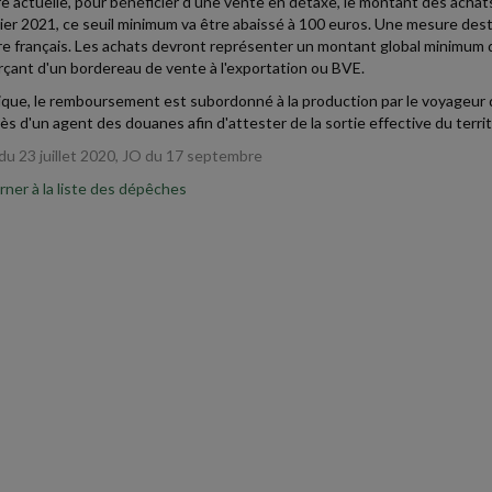
re actuelle, pour bénéficier d'une vente en détaxe, le montant des achat
ier 2021, ce seuil minimum va être abaissé à 100 euros. Une mesure dest
ire français. Les achats devront représenter un montant global minimum 
ant d'un bordereau de vente à l'exportation ou BVE.
ique, le remboursement est subordonné à la production par le voyageur 
ès d'un agent des douanes afin d'attester de la sortie effective du territ
du 23 juillet 2020, JO du 17 septembre
ner à la liste des dépêches