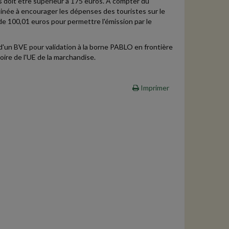
s doit être supérieur à 175 euros. À compter du
inée à encourager les dépenses des touristes sur le
de 100,01 euros pour permettre l'émission par le
d'un BVE pour validation à la borne PABLO en frontière
oire de l'UE de la marchandise.
Imprimer