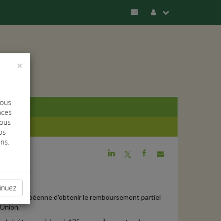
×
vous
nces
vous
os
ns.
j
a
b
inuez
'Union européenne d'obtenir le remboursement partiel
'Union.