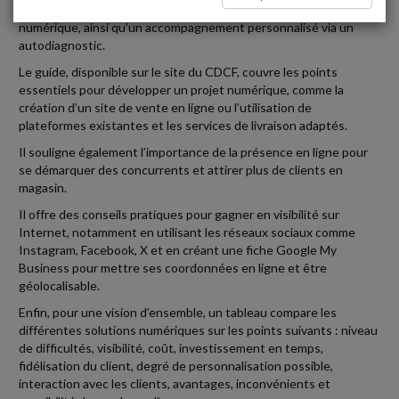
gratuitement aux commerçants un guide pour tirer parti du
numérique, ainsi qu’un accompagnement personnalisé via un
autodiagnostic.
Le guide, disponible sur le site du CDCF, couvre les points
essentiels pour développer un projet numérique, comme la
création d’un site de vente en ligne ou l’utilisation de
plateformes existantes et les services de livraison adaptés.
Il souligne également l’importance de la présence en ligne pour
se démarquer des concurrents et attirer plus de clients en
magasin.
Il offre des conseils pratiques pour gagner en visibilité sur
Internet, notamment en utilisant les réseaux sociaux comme
Instagram, Facebook, X et en créant une fiche Google My
Business pour mettre ses coordonnées en ligne et être
géolocalisable.
Enfin, pour une vision d’ensemble, un tableau compare les
différentes solutions numériques sur les points suivants : niveau
de difficultés, visibilité, coût, investissement en temps,
fidélisation du client, degré de personnalisation possible,
interaction avec les clients, avantages, inconvénients et