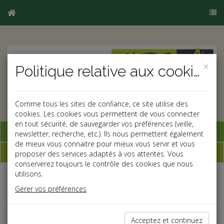
×
Politique relative aux cookies
Comme tous les sites de confiance, ce site utilise des
cookies. Les cookies vous permettent de vous connecter
en tout sécurité, de sauvegarder vos préférences (veille,
Base documentaire
newsletter, recherche, etc.). Ils nous permettent également
de mieux vous connaitre pour mieux vous servir et vous
Newsletter
proposer des services adaptés à vos attentes. Vous
conserverez toujours le contrôle des cookies que nous
utilisons.
Commerçants : un guide pour développer et
Gérer vos préférences
booster votre présence en ligne
Le Conseil du Commerce de France (CDCF) propose
Acceptez et continuez