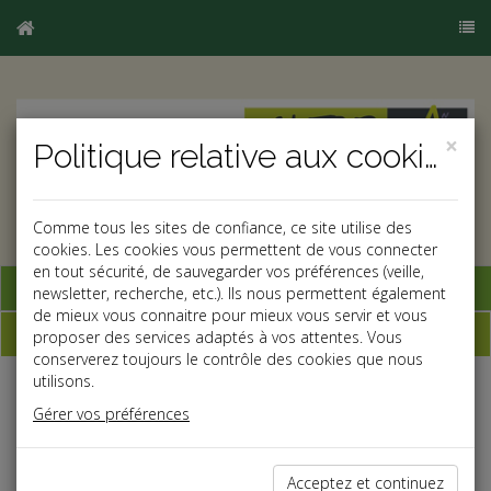
×
Politique relative aux cookies
Comme tous les sites de confiance, ce site utilise des
cookies. Les cookies vous permettent de vous connecter
en tout sécurité, de sauvegarder vos préférences (veille,
Base documentaire
newsletter, recherche, etc.). Ils nous permettent également
de mieux vous connaitre pour mieux vous servir et vous
Dépêches
proposer des services adaptés à vos attentes. Vous
conserverez toujours le contrôle des cookies que nous
utilisons.
j
a
b
Gérer vos préférences
Vie des affaires
Date: 2025-01-31
RÈGLEMENT EUROPÉEN : LE VIREMENT INSTANTANÉ
Acceptez et continuez