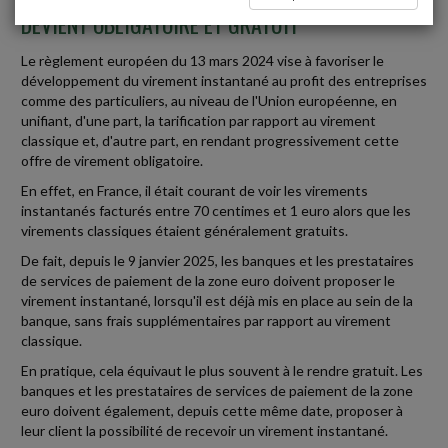
DEVIENT OBLIGATOIRE ET GRATUIT
Le règlement européen du 13 mars 2024 vise à favoriser le
développement du virement instantané au profit des entreprises
comme des particuliers, au niveau de l'Union européenne, en
unifiant, d'une part, la tarification par rapport au virement
classique et, d'autre part, en rendant progressivement cette
offre de virement obligatoire.
En effet, en France, il était courant de voir les virements
instantanés facturés entre 70 centimes et 1 euro alors que les
virements classiques étaient généralement gratuits.
De fait, depuis le 9 janvier 2025, les banques et les prestataires
de services de paiement de la zone euro doivent proposer le
virement instantané, lorsqu'il est déjà mis en place au sein de la
banque, sans frais supplémentaires par rapport au virement
classique.
En pratique, cela équivaut le plus souvent à le rendre gratuit. Les
banques et les prestataires de services de paiement de la zone
euro doivent également, depuis cette même date, proposer à
leur client la possibilité de recevoir un virement instantané.