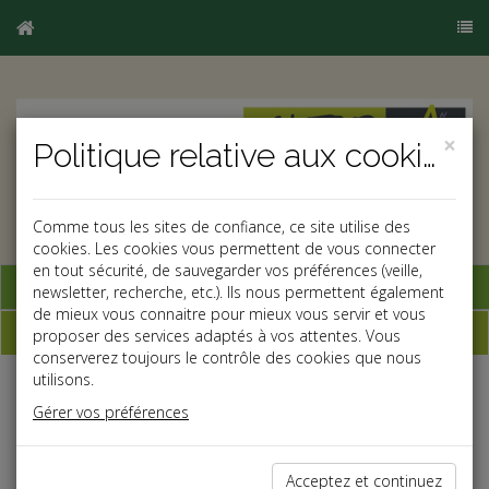
×
Politique relative aux cookies
Comme tous les sites de confiance, ce site utilise des
cookies. Les cookies vous permettent de vous connecter
en tout sécurité, de sauvegarder vos préférences (veille,
Base documentaire
newsletter, recherche, etc.). Ils nous permettent également
de mieux vous connaitre pour mieux vous servir et vous
Dépêches
proposer des services adaptés à vos attentes. Vous
conserverez toujours le contrôle des cookies que nous
utilisons.
j
a
b
Gérer vos préférences
Social, Paye
Date: 2025-01-27
SORTIE PROGRESSIVE DE DFS : LES TAUX 2025
Acceptez et continuez