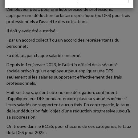
L'employeur peut, pour une liste précise de professions,
appliquer une déduction forfaitaire spécifique (ou DFS) pour frais
professionnels à l'assiette des cotisations.
Il doit y avoir été autorisé :
- par un accord collectif ou un accord des représentants du
personnel ;
- à défaut, par chaque salarié concerné.
Depuis le 1er janvier 2023, le Bulletin officiel de la sécurité
sociale prévoit qu'un employeur peut appliquer une DFS
seulement si les salariés supportent effectivement des frais
professionnels.
Huit secteurs, qui ont obtenu une dérogation, continuent
d'appliquer leur DFS pendant encore plusieurs années même si
leurs salariés ne supportent aucun frais. En contrepartie, le taux
de leur déduction fait l'objet d'une réduction progressive jusqu'à
sa suppression.
On trouve dans le BOSS, pour chacune de ces catégories, le taux
de la DFS pour 2025 :