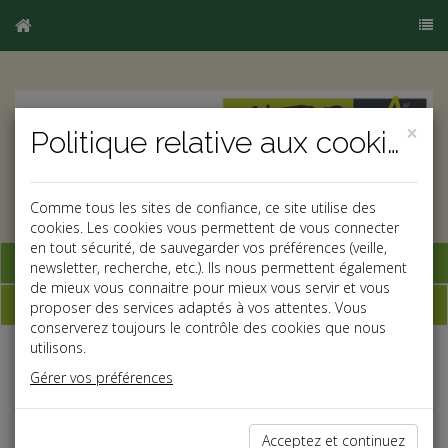
×
Politique relative aux cookies
Comme tous les sites de confiance, ce site utilise des
cookies. Les cookies vous permettent de vous connecter
en tout sécurité, de sauvegarder vos préférences (veille,
Base documentaire
newsletter, recherche, etc.). Ils nous permettent également
de mieux vous connaitre pour mieux vous servir et vous
Dépêches
proposer des services adaptés à vos attentes. Vous
conserverez toujours le contrôle des cookies que nous
utilisons.
j
a
b
Gérer vos préférences
Social
Date: 2025-01-22
PRISE D'ACTE DE LA RUPTURE ET RÉSILIATION
Acceptez et continuez