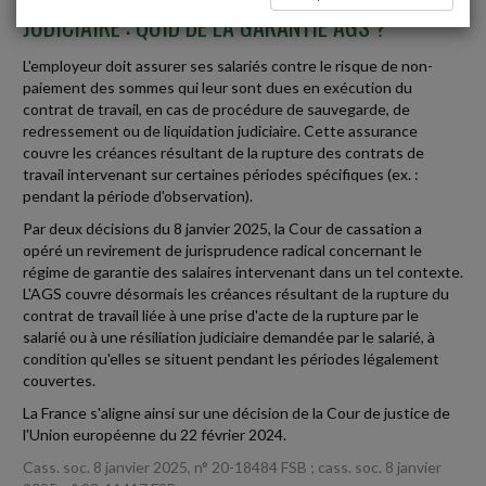
JUDICIAIRE : QUID DE LA GARANTIE AGS ?
L'employeur doit assurer ses salariés contre le risque de non-
paiement des sommes qui leur sont dues en exécution du
contrat de travail, en cas de procédure de sauvegarde, de
redressement ou de liquidation judiciaire. Cette assurance
couvre les créances résultant de la rupture des contrats de
travail intervenant sur certaines périodes spécifiques (ex. :
pendant la période d'observation).
Par deux décisions du 8 janvier 2025, la Cour de cassation a
opéré un revirement de jurisprudence radical concernant le
régime de garantie des salaires intervenant dans un tel contexte.
L'AGS couvre désormais les créances résultant de la rupture du
contrat de travail liée à une prise d'acte de la rupture par le
salarié ou à une résiliation judiciaire demandée par le salarié, à
condition qu'elles se situent pendant les périodes légalement
couvertes.
La France s'aligne ainsi sur une décision de la Cour de justice de
l'Union européenne du 22 février 2024.
Cass. soc. 8 janvier 2025, n° 20-18484 FSB ; cass. soc. 8 janvier