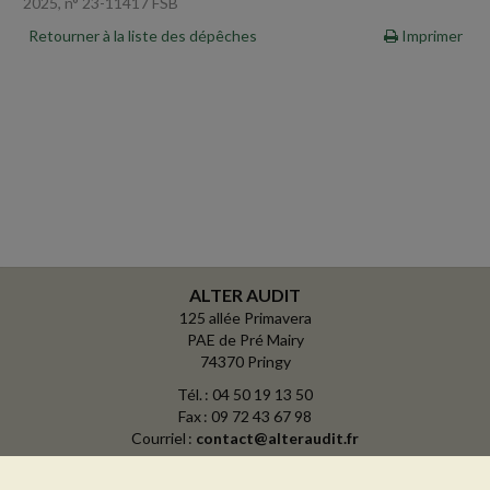
2025, n° 23-11417 FSB
Retourner à la liste des dépêches
Imprimer
ALTER AUDIT
125 allée Primavera
PAE de Pré Mairy
74370 Pringy
Tél. : 04 50 19 13 50
Fax : 09 72 43 67 98
Courriel :
contact@alteraudit.fr