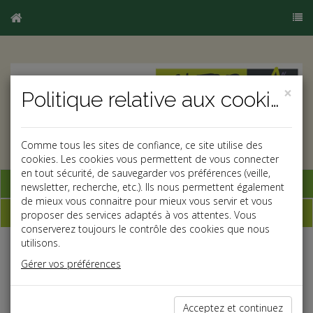
×
Politique relative aux cookies
Comme tous les sites de confiance, ce site utilise des
cookies. Les cookies vous permettent de vous connecter
en tout sécurité, de sauvegarder vos préférences (veille,
Base documentaire
newsletter, recherche, etc.). Ils nous permettent également
de mieux vous connaitre pour mieux vous servir et vous
Dépêches
proposer des services adaptés à vos attentes. Vous
conserverez toujours le contrôle des cookies que nous
utilisons.
j
a
b
Gérer vos préférences
Fiscal TPE
Date: 2025-01-22
TAXE SUR LES TRANSACTIONS FINANCIÈRES
Acceptez et continuez