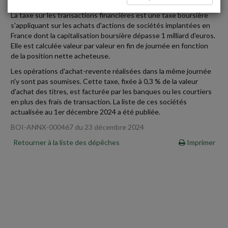
La taxe sur les transactions financières est une taxe boursière
s'appliquant sur les achats d'actions de sociétés implantées en
France dont la capitalisation boursière dépasse 1 milliard d'euros.
Elle est calculée valeur par valeur en fin de journée en fonction
de la position nette acheteuse.
Les opérations d'achat-revente réalisées dans la même journée
n'y sont pas soumises. Cette taxe, fixée à 0,3 % de la valeur
d'achat des titres, est facturée par les banques ou les courtiers
en plus des frais de transaction. La liste de ces sociétés
actualisée au 1er décembre 2024 a été publiée.
BOI-ANNX-000467 du 23 décembre 2024
Retourner à la liste des dépêches
Imprimer