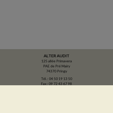
ALTER AUDIT
125 allée Primavera
PAE de Pré Mairy
74370 Pringy
Tél. : 04 50 19 13 50
Fax : 09 72 43 67 98
Courriel :
contact@alteraudit.fr
ACCUEIL
PLAN