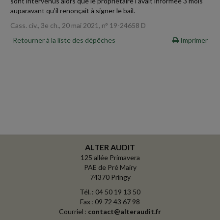
sont intervenus alors que le propriétaire l'avait informée 3 mois
auparavant qu'il renonçait à signer le bail.
Cass. civ., 3e ch., 20 mai 2021, n° 19-24658 D
Retourner à la liste des dépêches
Imprimer
ALTER AUDIT
125 allée Primavera
PAE de Pré Mairy
74370 Pringy
Tél. : 04 50 19 13 50
Fax : 09 72 43 67 98
Courriel :
contact@alteraudit.fr