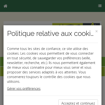
×
Politique relative aux cookies
Comme tous les sites de confiance, ce site utilise des
cookies. Les cookies vous permettent de vous connecter
en tout sécurité, de sauvegarder vos préférences (veille,
Base documentaire
newsletter, recherche, etc.). Ils nous permettent également
de mieux vous connaitre pour mieux vous servir et vous
Dépêches
proposer des services adaptés à vos attentes. Vous
conserverez toujours le contrôle des cookies que nous
utilisons.
j
a
b
Gérer vos préférences
Vie des affaires
Date: 2021-09-22
CONCLUSION D'UN BAIL COMMERCIAL
Acceptez et continuez